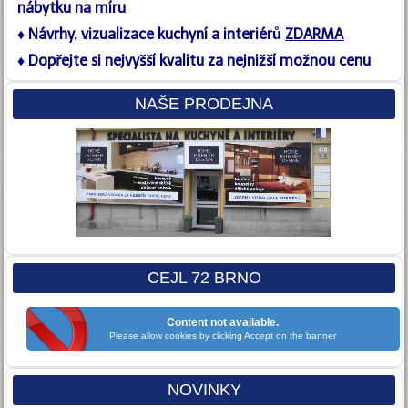
nábytku na míru
♦ Návrhy, vizualizace kuchyní a interiérů
ZDARMA
♦ Dopřejte si nejvyšší kvalitu
za nejnižší možnou cenu
NAŠE PRODEJNA
CEJL 72 BRNO
Content not available.
Please allow cookies by clicking Accept on the banner
NOVINKY