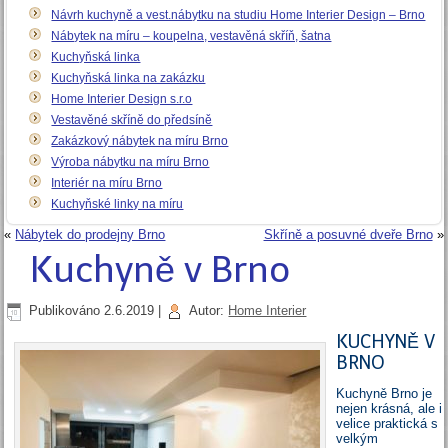
Návrh kuchyně a vest.nábytku na studiu Home Interier Design – Brno
Nábytek na míru – koupelna, vestavěná skříň, šatna
Kuchyňská linka
Kuchyňská linka na zakázku
Home Interier Design s.r.o
Vestavěné skříně do předsíně
Zakázkový nábytek na míru Brno
Výroba nábytku na míru Brno
Interiér na míru Brno
Kuchyňské linky na míru
«
Nábytek do prodejny Brno
Skříně a posuvné dveře Brno
»
Kuchyně v Brno
Publikováno
2.6.2019
|
Autor:
Home Interier
KUCHYNĚ V
BRNO
Kuchyně Brno je
nejen krásná, ale i
velice praktická s
velkým