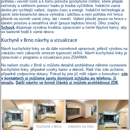
potřeba i vevnitř čistit a k tomu pomůže pyrolytické čištění, které přepálí
nečistoty a setřením pomocí hadru je trouba vyčištěná. Indukční varná
deska pro rychlejší vaření, úsporu času a energií. Indukční technologie je
oproti sklo-keramické desce výhodná i údržbou a není potřeba mít hrnce
přesně na rozměr varné zóny, ale i menší. Vaření působí pouze na hrnce v
daném prostoru a nenahřívá okolí (pouze teplotou hrnce). Dřez značky
Schock
disponuje vysokou kvalitou zpracování a černé třpytivé barvy, aby
se barevně hodil k varné desce.
Kuchyně v Brno návrhy a vizualizace
Návrh kuchyňské linky se dá dále rozměrově upravovat, jelikož výrobou na
zakázku není zákazník omezen typovostí skříní. Návrh kuchyňské linky je
zpracován v programu a vizualizace jsou ZDARMA.
Na našem studiu v Brně si můžete detailně prohlédnout některé vystavené
kuchyňské linky, případně vzorky barev a dekorů. Rádi Vás zde uvítáme,
případně zodpovíme dotazy. Pokud by jste již měli zájem o konzultaci-
zde
v kontaktech si můžeme spolu domluvit schůzku po telefonu, či
emailu
.
Další návrhy ve formě článků si můžete prohlédnout ZDE
Kuchyně v Brno
interiéry na míru