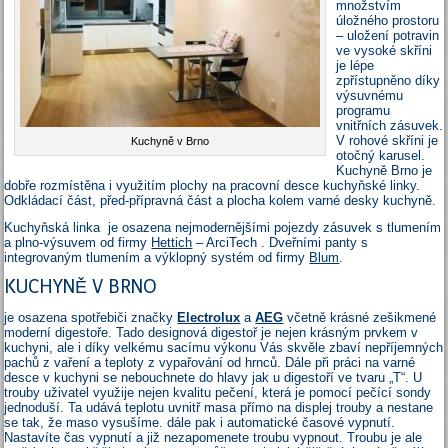
množstvím
úložného prostoru
– uložení potravin
ve vysoké skříni
je lépe
zpřístupněno díky
výsuvnému
programu
vnitřních zásuvek.
V rohové skříni je
Kuchyně v Brno
otočný karusel.
Kuchyně Brno je
dobře rozmístěna i využitím plochy na pracovní desce kuchyňské linky.
Odkládací část, před-přípravná část a plocha kolem varné desky kuchyně.
Kuchyňská linka je osazena nejmodernějšími pojezdy zásuvek s tlumením
a plno-výsuvem od firmy
Hettich
– ArciTech . Dveřními panty s
integrovaným tlumením a výklopný systém od firmy
Blum
.
KUCHYNĚ V BRNO
je osazena spotřebiči značky
Electrolux
a
AEG
včetně krásné zešikmené
moderní digestoře. Tado designová digestoř je nejen krásným prvkem v
kuchyni, ale i díky velkému sacímu výkonu Vás skvěle zbaví nepříjemných
pachů z vaření a teploty z vypařování od hrnců. Dále při práci na varné
desce v kuchyni se nebouchnete do hlavy jak u digestoří ve tvaru „T“. U
trouby uživatel využije nejen kvalitu pečení, která je pomocí pečící sondy
jednoduší. Ta udává teplotu uvnitř masa přímo na displej trouby a nestane
se tak, že maso vysušíme. dále pak i automatické časové vypnutí.
Nastavíte čas vypnutí a již nezapomenete troubu vypnout. Troubu je ale