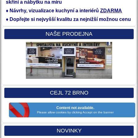
skříní a nábytku na míru
♦ Návrhy, vizualizace kuchyní a interiérů
ZDARMA
♦ Dopřejte si nejvyšší kvalitu
za nejnižší možnou cenu
NAŠE PRODEJNA
CEJL 72 BRNO
Content not available.
Please allow cookies by clicking Accept on the banner
NOVINKY