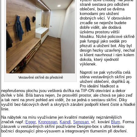
straně sestava pro odložení
oblečení, bund se dvěma
komodami pro uložení
drobných věcí. V obrovském
zrcadle se nejenže budete
dobře vidět, ale dodává
úzkému prostoru větší
hloubku. Nízké policové skříně
pak fungují jako sedák pro
přezutí a uložení bot. Aby byl
design hezky uzavřený, nechal
si klient navrhnout i rám kolem
dokola, který sjednotil
výklenek.
Naproti se pak vytvořila celá
stěna vestavěných skříní pro
Vestavěné skříně do předsíně
uložení oblečení, doplňků aj.
Pro ideální hladkost a
nepřerušenou plochu jsou veškerá dvířka na TIP-ON otevírání a dekor
dvířek v bílé. Bílá barva nejen, že prosvětlí prostor, ale chová se jako zeď
a tak není na první pohled ani vidět, že se jedná o sestavu skříní. Díky
využití bez-falcových dveří a skrytých zárubní podpořil klient čisté a hladké
linie.
Na nábytek na míru využíváme jen kvalitní materiály nejznámějších
značek např.:
Egger
,
Kronospan
,
Kaindl
,
Senosan
vč. kování
Blum
. Forma
zásuvek u vestavěných skříní používáme Designo-box s ultra tenkou
bočnicí disponující plno-výsuvem a integrovaným tlumením při dovření.