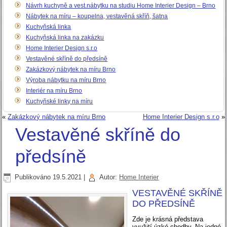
Návrh kuchyně a vest.nábytku na studiu Home Interier Design – Brno
Nábytek na míru – koupelna, vestavěná skříň, šatna
Kuchyňská linka
Kuchyňská linka na zakázku
Home Interier Design s.r.o
Vestavěné skříně do předsíně
Zakázkový nábytek na míru Brno
Výroba nábytku na míru Brno
Interiér na míru Brno
Kuchyňské linky na míru
«
Zakázkový nábytek na míru Brno
Home Interier Design s.r.o
»
Vestavěné skříně do
předsíně
Publikováno
19.5.2021
|
Autor:
Home Interier
VESTAVĚNÉ SKŘÍNĚ
DO PŘEDSÍNĚ
Zde je krásná představa
využití úzké chodby. Na jedné