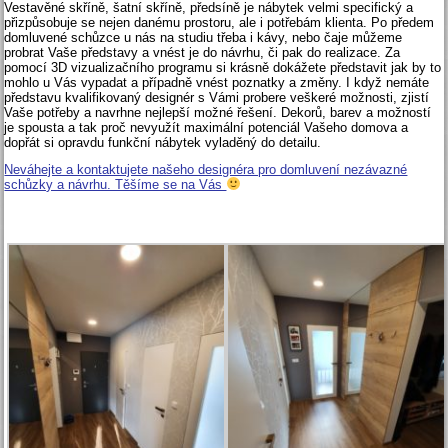
Vestavěné skříně, šatní skříně, předsíně je nábytek velmi specifický a
přizpůsobuje se nejen danému prostoru, ale i potřebám klienta. Po předem
domluvené schůzce u nás na studiu třeba i kávy, nebo čaje můžeme
probrat Vaše představy a vnést je do návrhu, či pak do realizace. Za
pomocí 3D vizualizačního programu si krásně dokážete představit jak by to
mohlo u Vás vypadat a případně vnést poznatky a změny. I když nemáte
představu kvalifikovaný designér s Vámi probere veškeré možnosti, zjistí
Vaše potřeby a navrhne nejlepší možné řešení. Dekorů, barev a možností
je spousta a tak proč nevyužít maximální potenciál Vašeho domova a
dopřát si opravdu funkční nábytek vyladěný do detailu.
Neváhejte a kontaktujete našeho designéra pro domluvení nezávazné
schůzky a návrhu. Těšíme se na Vás