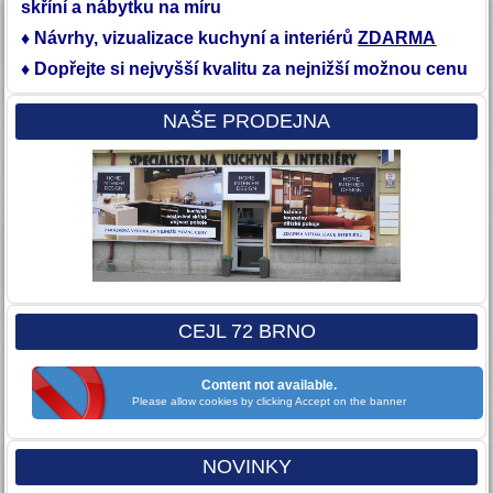
skříní a nábytku na míru
♦ Návrhy, vizualizace kuchyní a interiérů
ZDARMA
♦ Dopřejte si nejvyšší kvalitu
za nejnižší možnou cenu
NAŠE PRODEJNA
CEJL 72 BRNO
Content not available.
Please allow cookies by clicking Accept on the banner
NOVINKY