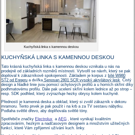
Kuchyňská linka s kamennou deskou
KUCHYŇSKÁ LINKA S KAMENNOU DESKOU
Tato krásná kuchyňská linka s kamennou deskou vznikala u nás na
prodejně od základních rozměrů místnosti. Vytvořil se návrh, který se pak
dopiloval k zákazníkově spokojenosti. Základem je korpus z
bílé W980
ST2 od Eggeru
a dvířka
Senosan 2801 SCR vysoký akrylátový lesk
. Čistý
design a hladké linie jsou pomocí úchytových profilů a u horních skříní díky
podhmatovému profilu. Dále pak ucelení skříní kolem lednice až po strop –
resp. SDK podhled, který zvýrazňuje hezky obrysy kolem kuchyně.
Předností je kamenná deska a obklad, který si zvolil zákazník v dekoru
mramoru. Tento prvek je pak použit i na krb a za TV sestavu nábytku.
Podlaha světlé dřevo, aby doplňovala světlé tóny.
Spotřebiče značky
Electrolux
a
AEG
, které vynikají kvalitním
zpracováním, hezkým a nadčasovým designem a množstvím užitečných
funkcí, které Vám zpříjemní užívání kuch. linky.