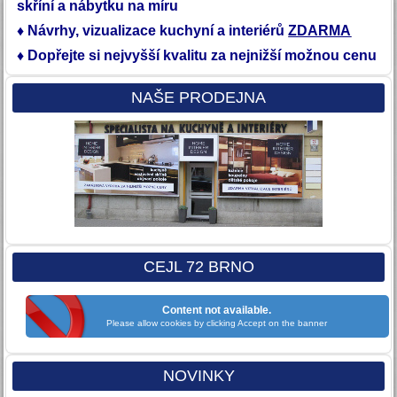
skříní a nábytku na míru
♦ Návrhy, vizualizace kuchyní a interiérů
ZDARMA
♦ Dopřejte si nejvyšší kvalitu
za nejnižší možnou cenu
NAŠE PRODEJNA
CEJL 72 BRNO
Content not available.
Please allow cookies by clicking Accept on the banner
NOVINKY