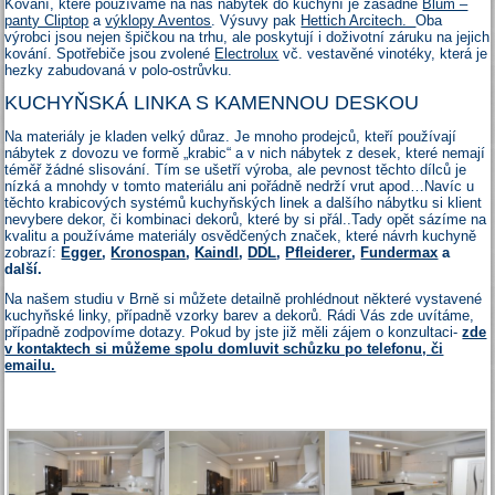
Kování, které používáme na náš nábytek do kuchyní je zásadně
Blum –
panty Cliptop
a
výklopy Aventos
. Výsuvy pak
Hettich Arcitech.
Oba
výrobci jsou nejen špičkou na trhu, ale poskytují i doživotní záruku na jejich
kování. Spotřebiče jsou zvolené
Electrolux
vč. vestavěné vinotéky, která je
hezky zabudovaná v polo-ostrůvku.
KUCHYŇSKÁ LINKA S KAMENNOU DESKOU
Na materiály je kladen velký důraz. Je mnoho prodejců, kteří používají
nábytek z dovozu ve formě „krabic“ a v nich nábytek z desek, které nemají
téměř žádné slisování. Tím se ušetří výroba, ale pevnost těchto dílců je
nízká a mnohdy v tomto materiálu ani pořádně nedrží vrut apod…Navíc u
těchto krabicových systémů kuchyňských linek a dalšího nábytku si klient
nevybere dekor, či kombinaci dekorů, které by si přál..Tady opět sázíme na
kvalitu a používáme materiály osvědčených značek, které návrh kuchyně
zobrazí:
Egger
,
Kronospan
,
Kaindl
,
DDL
,
Pfleiderer
,
Fundermax
a
další.
Na našem studiu v Brně si můžete detailně prohlédnout některé vystavené
kuchyňské linky, případně vzorky barev a dekorů. Rádi Vás zde uvítáme,
případně zodpovíme dotazy. Pokud by jste již měli zájem o konzultaci-
zde
v kontaktech si můžeme spolu domluvit schůzku po telefonu, či
emailu.